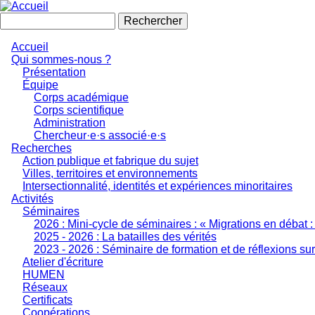
Aller
au
Rechercher
contenu
principal
Accueil
Qui sommes-nous ?
Navigation
Présentation
principale
Équipe
Corps académique
Corps scientifique
Administration
Chercheur·e·s associé·e·s
Recherches
Action publique et fabrique du sujet
Villes, territoires et environnements
Intersectionnalité, identités et expériences minoritaires
Activités
Séminaires
2026 : Mini-cycle de séminaires : « Migrations en débat :
2025 - 2026 : La batailles des vérités
2023 - 2026 : Séminaire de formation et de réflexions s
Atelier d'écriture
HUMEN
Réseaux
Certificats
Coopérations