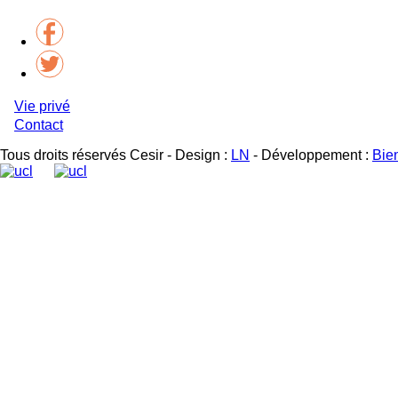
Vie privé
Pied
Contact
de
Tous droits réservés Cesir - Design :
LN
- Développement :
Bie
page