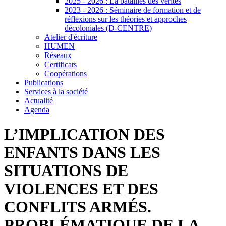
2025 - 2026 : La batailles des vérités
2023 - 2026 : Séminaire de formation et de
réflexions sur les théories et approches
décoloniales (D-CENTRE)
Atelier d'écriture
HUMEN
Réseaux
Certificats
Coopérations
Publications
Services à la société
Actualité
Agenda
L’IMPLICATION DES
ENFANTS DANS LES
SITUATIONS DE
VIOLENCES ET DES
CONFLITS ARMÉS.
PROBLÉMATIQUE DE LA